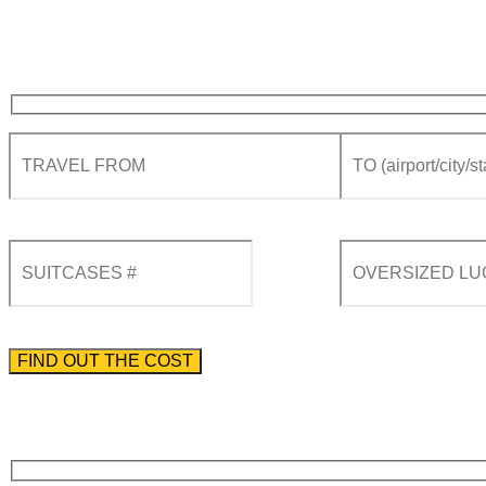
Please enter the phone number preceded by the international country code.
By using this form you agree with the storage and handling of your data by this website acco