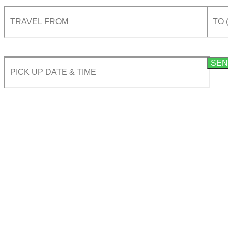
By using this form you agree with the storage and handling of your data by this website acco