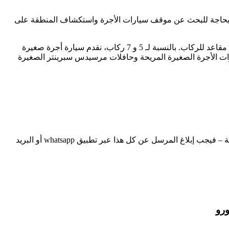
 بحاجة للبحث عن موقف سيارات الأجرة واستكشاف المنطقة على
سوف تتمكن من اختيار سيارة اقتصادية وسيارة مرسيدس E-class سيدان تتسع لـ3-4 مقاعد للركاب. بالنسبة لـ 5 و 7 ركاب، نقدم سيارة أجرة صغيرة
يرة من فئة رجال الأعمال من نوع مرسيدس V للنقل. لـ 8 ركاب أو أكثر، نوفر سيارات الأجرة الصغيرة المريحة وحافلات مرسيدس سبرينتر الصغيرة
بما في ذلك طلبات النقل الإضافية. إذا كنت تحمل أمتعة كبيرة الحجم أو كنت بحاجة إلى مقاعد للأطفال، بالإضافة إلى محطات توقف متوسطة – فيجب إبلاغ المرسل عن كل هذا عبر تطبيق whatsapp أو البريد