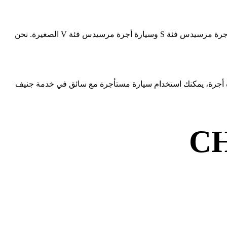
يعد النقل المريح إلى وجهتك دون التوتر والإثارة جزءًا لا يتجزأ من خدمتنا. نحن نقدم خدمة VIP لعملائنا في سيارات الدرجة الممتازة – سيارة أجرة مرسيدس فئة S وسيارة أجرة مرسيدس فئة V الصغيرة. نحن
ارة أجرة، يمكنك استخدام سيارة مستأجرة مع سائق في خدمة جنيف
C