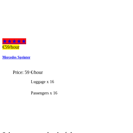
★★★★★
€
59
/hour
Mercedes Sprinter
Price:
59 €/hour
Luggage x 16
Passengers x 16