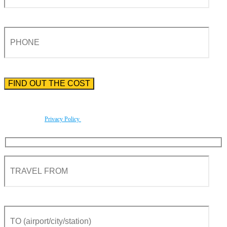
Please enter the phone number preceded by the international country code.
By using this form you agree with the storage and handling of your data by this website
according to our
Privacy Policy
.