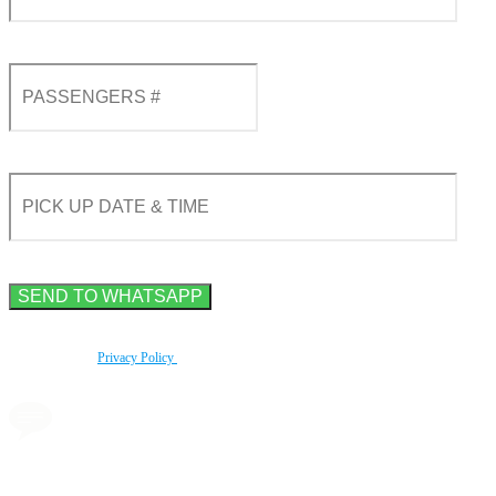
By using this form you agree with the storage and handling of your data by this website
according to our
Privacy Policy
.
Agende uma transferência
via messenger em 2 cliques