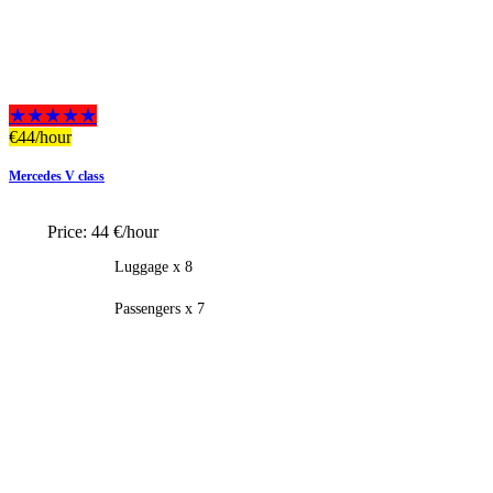
★★★★★
€
44
/hour
Mercedes V class
Price:
44 €/hour
Luggage x 8
Passengers x 7