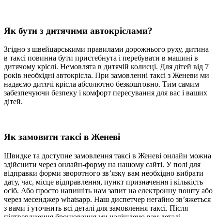
Як бути з дитячими автокріслами?
Згідно з швейцарськими правилами дорожнього руху, дитина
в таксі повинна бути пристебнута і перебувати в машині в
дитячому кріслі. Немовлята в дитячій колисці. Для дітей від 7
років необхідні автокрісла. При замовленні таксі з Женеви ми
надаємо дитячі крісла абсолютно безкоштовно. Тим самим
забезпечуючи безпеку і комфорт пересування для вас і ваших
дітей.
Як замовити таксі в Женеві
Швидке та доступне замовлення таксі в Женеві онлайн можна
здійснити через онлайн-форму на нашому сайті. У полі для
відправки форми зворотного зв’язку вам необхідно вибрати
дату, час, місце відправлення, пункт призначення і кількість
осіб. Або просто напишіть нам запит на електронну пошту або
через месенджер whatsapp. Наш диспетчер негайно зв’яжеться
з вами і уточнить всі деталі для замовлення таксі. Після
підтвердження бронювання ми надішлемо вам деталі