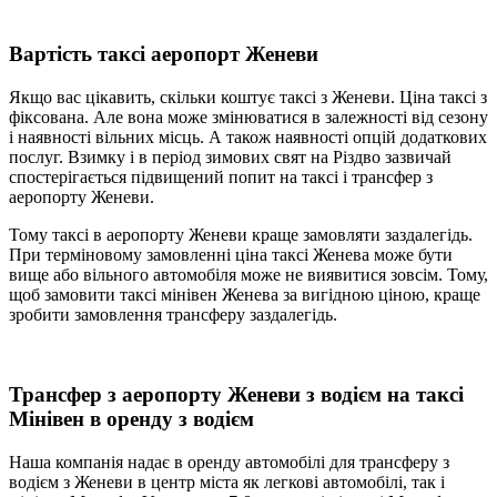
Вартість таксі аеропорт Женеви
Якщо вас цікавить, скільки коштує таксі з Женеви. Ціна таксі з
фіксована. Але вона може змінюватися в залежності від сезону
і наявності вільних місць. А також наявності опцій додаткових
послуг. Взимку і в період зимових свят на Різдво зазвичай
спостерігається підвищений попит на таксі і трансфер з
аеропорту Женеви.
Тому таксі в аеропорту Женеви краще замовляти заздалегідь.
При терміновому замовленні ціна таксі Женева може бути
вище або вільного автомобіля може не виявитися зовсім. Тому,
щоб замовити таксі мінівен Женева за вигідною ціною, краще
зробити замовлення трансферу заздалегідь.
Трансфер з аеропорту Женеви з водієм на таксі
Мінівен в оренду з водієм
Наша компанія надає в оренду автомобілі для трансферу з
водієм з Женеви в центр міста як легкові автомобілі, так і