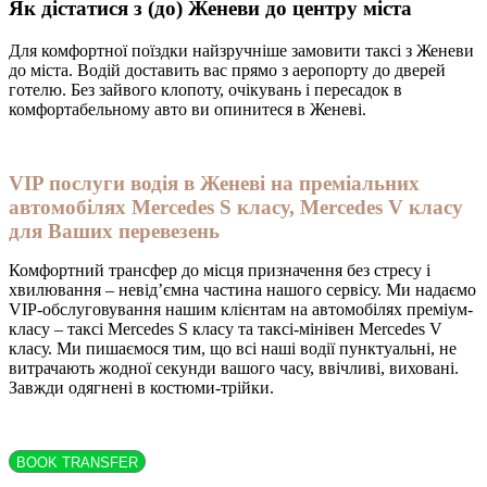
Як дістатися з (до) Женеви до центру міста
Для комфортної поїздки найзручніше замовити таксі з Женеви
до міста. Водій доставить вас прямо з аеропорту до дверей
готелю. Без зайвого клопоту, очікувань і пересадок в
комфортабельному авто ви опинитеся в Женеві.
VIP послуги водія в Женеві на преміальних
автомобілях Mercedes S класу, Mercedes V класу
для Ваших перевезень
Комфортний трансфер до місця призначення без стресу і
хвилювання – невід’ємна частина нашого сервісу. Ми надаємо
VIP-обслуговування нашим клієнтам на автомобілях преміум-
класу – таксі Mercedes S класу та таксі-мінівен Mercedes V
класу. Ми пишаємося тим, що всі наші водії пунктуальні, не
витрачають жодної секунди вашого часу, ввічливі, виховані.
Завжди одягнені в костюми-трійки.
BOOK TRANSFER