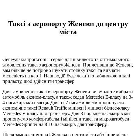
Таксі з аеропорту Женеви до центру
міста
Genevataxiairport.com – сервіс для швидкого та оптимального
замовлення таксі з аеропорту Женеви. Прилетівши до Женеви,
вам більше не потрібно шукати стоянку таксі та вивчати
місцевість на карті. Наш водій буде чекати з табличкою в залі
прильоту, щоб здійснити трансфер.
Для замовлення таксі в аеропорту Женеви ви зможете вибрати
автомобіль економ-класу, а також седан Mercedes E-класу на 3-
4 пасажирських місця. Для 5 і 7 пасажирів ми пропонуємо
економічне таксі Renault Traffic мінівен і мінівен бізнес-класу
Mercedes V класу для трансферу. Для 8 і більше пасажирів ми
пропонуємо комфортабельні мінівени таксі та мікроавтобуси
Mercedes Sprinter на 8-16 пасажирів для трансферу.
Після замовлення таксі Женева в центр міста або інше місце,