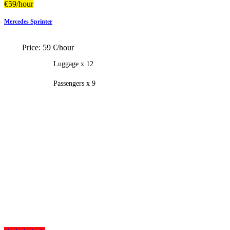
€
59
/hour
Mercedes Sprinter
Price:
59 €/hour
Luggage x 12
Passengers x 9