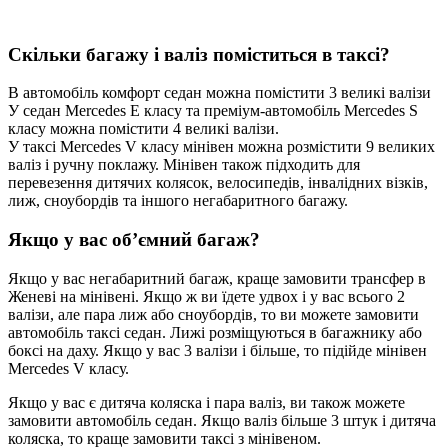
Скільки багажу і валіз поміститься в таксі?
В автомобіль комфорт седан можна помістити 3 великі валізи
У седан Mercedes E класу та преміум-автомобіль Mercedes S
класу можна помістити 4 великі валізи.
У таксі Mercedes V класу мінівен можна розмістити 9 великих
валіз і ручну поклажу. Мінівен також підходить для
перевезення дитячих колясок, велосипедів, інвалідних візків,
лиж, сноубордів та іншого негабаритного багажу.
Якщо у вас об’ємний багаж?
Якщо у вас негабаритний багаж, краще замовити трансфер в
Женеві на мінівені. Якщо ж ви їдете удвох і у вас всього 2
валізи, але пара лиж або сноубордів, то ви можете замовити
автомобіль таксі седан. Лижі розміщуються в багажнику або
боксі на даху. Якщо у вас 3 валізи і більше, то підійде мінівен
Mercedes V класу.
Якщо у вас є дитяча коляска і пара валіз, ви також можете
замовити автомобіль седан. Якщо валіз більше 3 штук і дитяча
коляска, то краще замовити таксі з мінівеном.