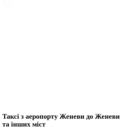
Підтримка 24/7
Taxi booking without prepayment!
Book a transfer via messenger in 2 clicks
Support 24/7
Таксі з аеропорту Женеви до Женеви
та інших міст