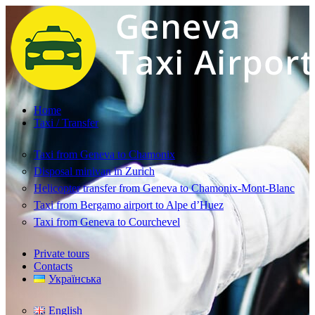
Home
Taxi / Transfer
Taxi from Geneva to Chamonix
Disposal minivan in Zurich
Helicopter transfer from Geneva to Chamonix-Mont-Blanc
Taxi from Bergamo airport to Alpe d’Huez
Taxi from Geneva to Courchevel
Private tours
Contacts
Українська
English