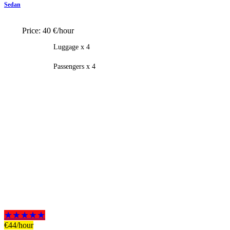
Sedan
Price:
40 €/hour
Luggage x 4
Passengers x 4
★★★★★
€
44
/hour