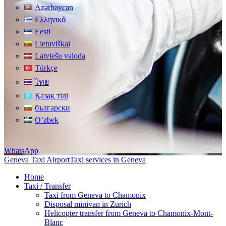
Azərbaycan
Ελληνικά
Eesti
Lietuviškai
Latviešu valoda
Türkçe
ไทย
Қазақ тілі
български
Oʻzbek
WhatsApp
Geneva Taxi Airport
Taxi services in Geneva
Home
Taxi / Transfer
Taxi from Geneva to Chamonix
Disposal minivan in Zurich
Helicopter transfer from Geneva to Chamonix-Mont-
Blanc