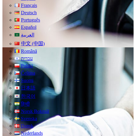
Français
Deutsch
Português
Español
العربية
中文 (中国)
Română
עברית
Polski
Čeština
Suomi
日本語
한국어
हिन्दी
Norsk Bokmål
Svenska
Dansk
Nederlands