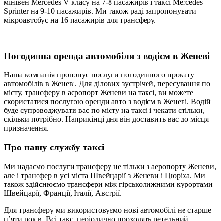
мінівен Mercedes V класу на 7-8 пасажирів і таксі Mercedes
Sprinter на 9-10 пасажирів. Ми також раді запропонувати
мікроавтобус на 16 пасажирів для трансферу.
Погодинна оренда автомобіля з водієм в Женеві
Наша компанія пропонує послуги погодинного прокату
автомобілів в Женеві. Для ділових зустрічей, пересування по
місту, трансферу в аеропорт Женеви на таксі, ви можете
скористатися послугою оренди авто з водієм в Женеві. Водій
буде супроводжувати вас по місту на таксі і чекати стільки,
скільки потрібно. Наприкінці дня він доставить вас до місця
призначення.
Про нашу службу таксі
Ми надаємо послуги трансферу не тільки з аеропорту Женеви,
але і трансфер в усі міста Швейцарії з Женеви і Цюріха. Ми
також здійснюємо трансфери між гірськолижними курортами
Швейцарії, Франції, Італії, Австрії.
Для трансферу ми використовуємо нові автомобілі не старше
п’яти років. Всі таксі періодично проходять ретельний