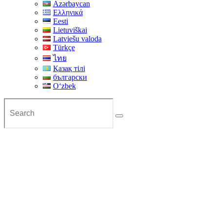
Azərbaycan
Ελληνικά
Eesti
Lietuviškai
Latviešu valoda
Türkçe
ไทย
Қазақ тілі
български
Oʻzbek