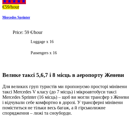
★★★★★
€
59
/hour
Mercedes Sprinter
Price:
59 €/hour
Luggage x 16
Passengers x 16
Велике таксі 5,6,7 і 8 місць в аеропорту Женеви
Для великих груп туристів ми пропонуємо просторі мінівени
таксі Mercedes V класу (до 7 місць) і мікроавтобуси таксі
Mercedes Sprinter (16 місць) – щоб ви могли трансфер з Женеви
і відчували себе комфортно в дорозі. У трансферні мінівени
поміститься не тільки весь багаж, а й гірськолижне
спорядження – лижі та сноуборди.