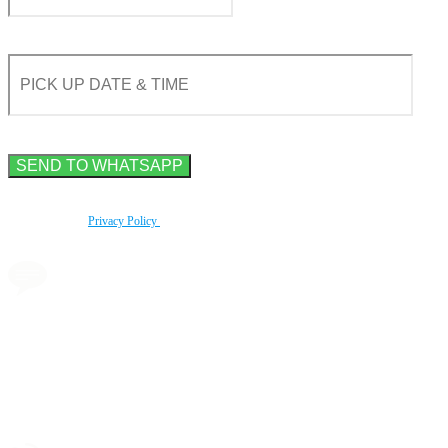
By using this form you agree with the storage and handling of your data by this website
according to our
Privacy Policy
.
Замовте трансфер через
месенджер у 2 кліка
Замовлення таксі
без передоплати!