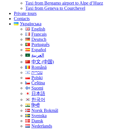
Taxi from Bergamo airport to Alpe d’Huez
Taxi from Geneva to Courchevel
Private tours
Contacts
Українська
English
Français
Deutsch
Português
Español
العربية
中文 (中国)
Română
עברית
Polski
Čeština
Suomi
日本語
한국어
हिन्दी
Norsk Bokmål
Svenska
Dansk
Nederlands