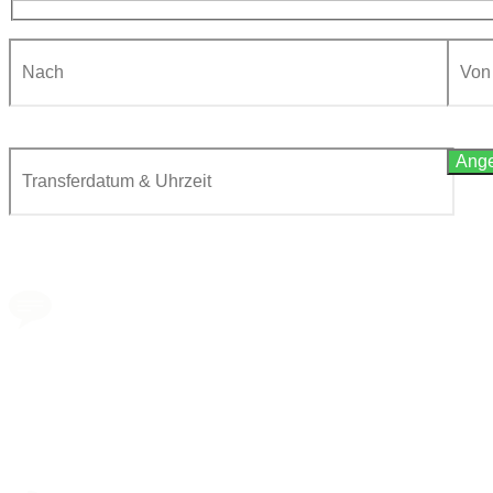
Mit der Nutzung dieses Formulars erkläre ich mich mit der Speicherung und Verarbeitung me
Book a transfer via
messenger in 2 clicks
Taxi booking
without prepayment!