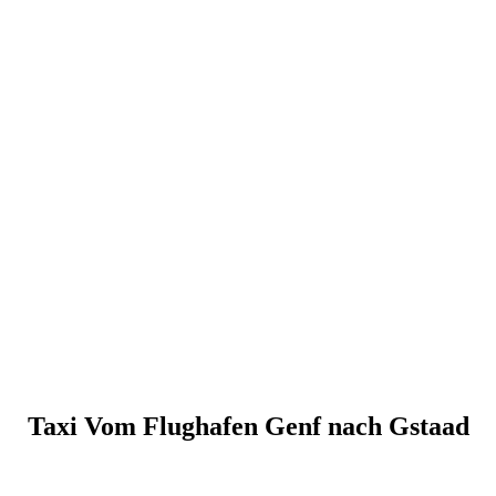
Taxi booking without prepayment!
Book a transfer via messenger in 2 clicks
Support 24/7
Taxi Vom Flughafen Genf nach Gstaad