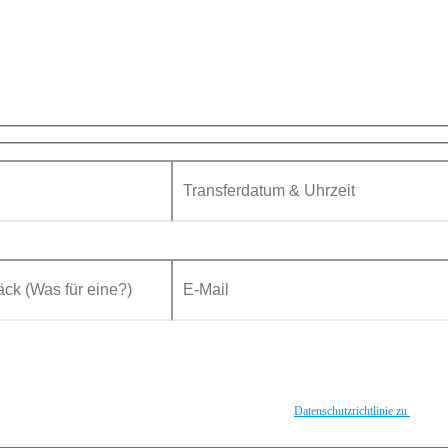
Privater Transfer in Genf
iner Daten durch diese Website einverstanden. Ich stimme der
Datenschutzrichtlinie zu
.