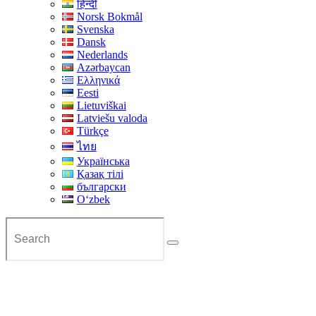
हिन्दी
Norsk Bokmål
Svenska
Dansk
Nederlands
Azərbaycan
Ελληνικά
Eesti
Lietuviškai
Latviešu valoda
Türkçe
ไทย
Українська
Қазақ тілі
български
Oʻzbek