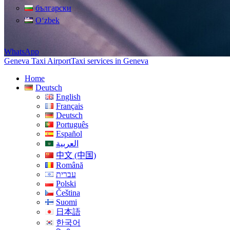
български
Oʻzbek
WhatsApp
Geneva Taxi Airport
Taxi services in Geneva
Home
Deutsch
English
Français
Deutsch
Português
Español
العربية
中文 (中国)
Română
עברית
Polski
Čeština
Suomi
日本語
한국어