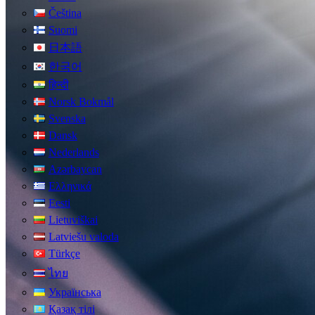
Čeština
Suomi
日本語
한국어
हिन्दी
Norsk Bokmål
Svenska
Dansk
Nederlands
Azərbaycan
Ελληνικά
Eesti
Lietuviškai
Latviešu valoda
Türkçe
ไทย
Українська
Қазақ тілі